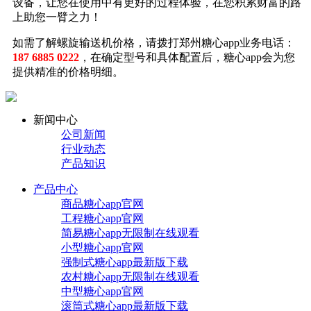
设备，让您在使用中有更好的过程体验，在您积累财富的路
上助您一臂之力！
如需了解螺旋输送机价格，请拨打郑州糖心app业务电话：
187 6885 0222
，在确定型号和具体配置后，糖心app会为您
提供精准的价格明细。
新闻中心
公司新闻
行业动态
产品知识
产品中心
商品糖心app官网
工程糖心app官网
简易糖心app无限制在线观看
小型糖心app官网
强制式糖心app最新版下载
农村糖心app无限制在线观看
中型糖心app官网
滚筒式糖心app最新版下载