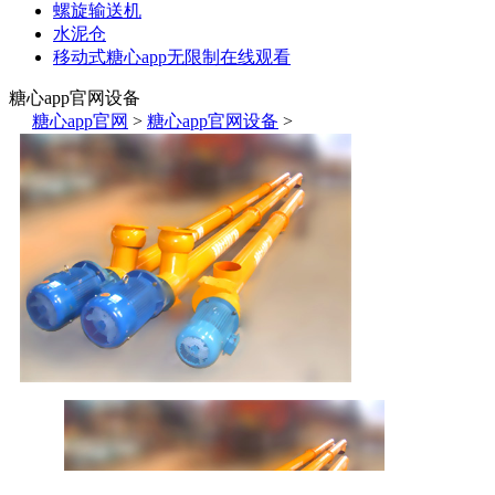
螺旋输送机
水泥仓
移动式糖心app无限制在线观看
糖心app官网设备
糖心app官网
>
糖心app官网设备
>