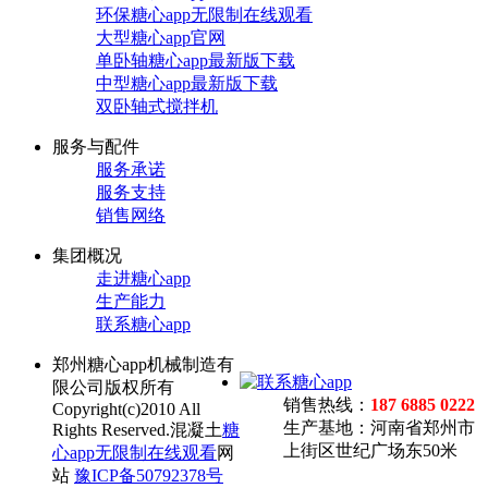
环保糖心app无限制在线观看
大型糖心app官网
单卧轴糖心app最新版下载
中型糖心app最新版下载
双卧轴式搅拌机
服务与配件
服务承诺
服务支持
销售网络
集团概况
走进糖心app
生产能力
联系糖心app
郑州糖心app机械制造有
限公司版权所有
销售热线：
187 6885 0222
Copyright(c)2010 All
生产基地：河南省郑州市
Rights Reserved.混凝土
糖
上街区世纪广场东50米
心app无限制在线观看
网
站
豫ICP备50792378号