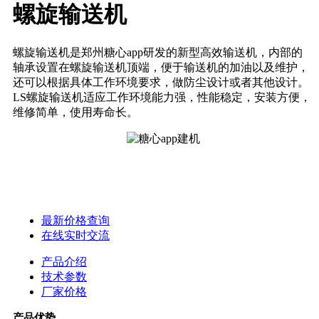
螺旋输送机
螺旋输送机是郑州糖心app研发的新型高效输送机，内部的
轴承设置在螺旋输送机顶端，便于输送机的加油以及维护，
还可以根据具体工作环境要求，做防尘设计或者其他设计。
LS螺旋输送机适应工作环境能力强，性能稳定，安装方便，
维修简单，使用寿命长。
最新价格查询
在线实时交流
产品介绍
技术参数
厂家价格
产品优势