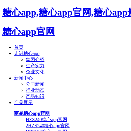
糖心app,糖心app官网,糖心a
糖心app官网
首页
走进糖心app
集团介绍
生产实力
企业文化
新闻中心
公司新闻
行业动态
产品知识
产品展示
商品糖心app官网
HZS240糖心app官网
2HZS240糖心app官网