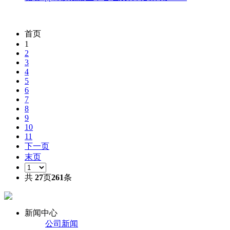
首页
1
2
3
4
5
6
7
8
9
10
11
下一页
末页
共
27
页
261
条
新闻中心
公司新闻