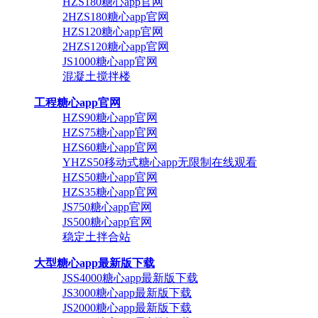
HZS180糖心app官网
2HZS180糖心app官网
HZS120糖心app官网
2HZS120糖心app官网
JS1000糖心app官网
混凝土搅拌楼
工程糖心app官网
HZS90糖心app官网
HZS75糖心app官网
HZS60糖心app官网
YHZS50移动式糖心app无限制在线观看
HZS50糖心app官网
HZS35糖心app官网
JS750糖心app官网
JS500糖心app官网
稳定土拌合站
大型糖心app最新版下载
JSS4000糖心app最新版下载
JS3000糖心app最新版下载
JS2000糖心app最新版下载