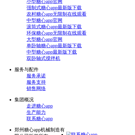
小型糖心app官网
强制式糖心app最新版下载
农村糖心app无限制在线观看
中型糖心app官网
滚筒式糖心app最新版下载
环保糖心app无限制在线观看
大型糖心app官网
单卧轴糖心app最新版下载
中型糖心app最新版下载
双卧轴式搅拌机
服务与配件
服务承诺
服务支持
销售网络
集团概况
走进糖心app
生产能力
联系糖心app
郑州糖心app机械制造有