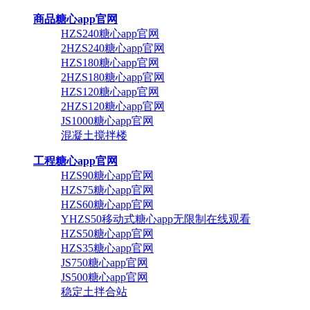
商品糖心app官网
HZS240糖心app官网
2HZS240糖心app官网
HZS180糖心app官网
2HZS180糖心app官网
HZS120糖心app官网
2HZS120糖心app官网
JS1000糖心app官网
混凝土搅拌楼
工程糖心app官网
HZS90糖心app官网
HZS75糖心app官网
HZS60糖心app官网
YHZS50移动式糖心app无限制在线观看
HZS50糖心app官网
HZS35糖心app官网
JS750糖心app官网
JS500糖心app官网
稳定土拌合站