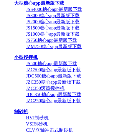
大型糖心app最新版下载
JSS4000糖心app最新版下载
JS3000糖心app最新版下载
JS2000糖心app最新版下载
JS1500糖心app最新版下载
JS1000糖心app最新版下载
JS750糖心app最新版下载
JZM750糖心app最新版下载
小型搅拌机
JS500糖心app最新版下载
JZC500糖心app最新版下载
JDC500糖心app最新版下载
JZC350糖心app最新版下载
JZC350滚筒搅拌机
JDC350糖心app最新版下载
JZC250糖心app最新版下载
制砂机
HVI制砂机
VSI制砂机
CLV立轴冲击式制砂机