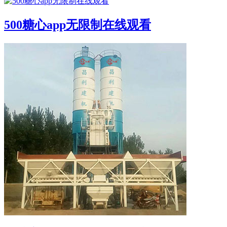
500糖心app无限制在线观看